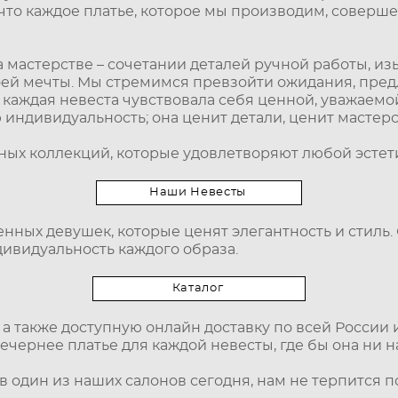
 что каждое платье, которое мы производим, соверш
мастерстве – сочетании деталей ручной работы, из
е своей мечты. Мы стремимся превзойти ожидания, пр
каждая невеста чувствовала себя ценной, уважаемой
 индивидуальность; она ценит детали, ценит мастер
ых коллекций, которые удовлетворяют любой эстети
Наши Невесты
нных девушек, которые ценят элегантность и стиль
ивидуальность каждого образа.
Каталог
 а также доступную онлайн доставку по всей России и
чернее платье для каждой невесты, где бы она ни н
в один из наших салонов сегодня, нам не терпится 