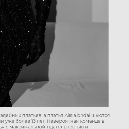
ных платьев, а платья Alisia bridal шьются
 уже более 13 лет. Невероятная команда в
ья с максимальной тщательностью и