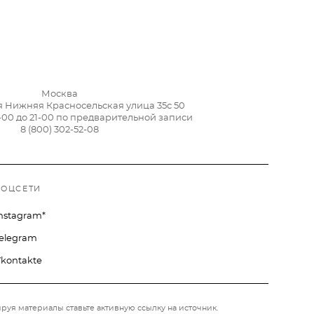
Москва
я Нижняя Красносельская улица 35с 50
-00 до 21-00 по предварительной записи
8 (800) 302-52-08
СОЦСЕТИ
nstagram*
elegram
kontakte
руя материалы ставьте активную ссылку на источник.