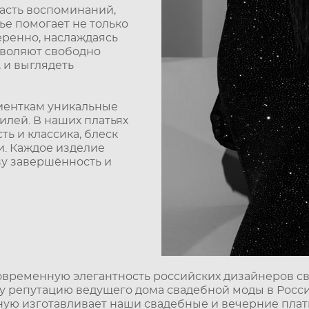
часть воспоминаний,
ье помогает не только
веренно, наслаждаясь
зволяют свободно
, и выглядеть
иенткам уникальные
лей. В наших платьях
ть и классика, блеск
и. Каждое изделие
зу завершённость и
ременную элегантность российских дизайнеров свадеб
 репутацию ведущего дома свадебной моды в России
ную изготавливает наши свадебные и вечерние плат