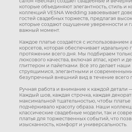
салон «Весна») создаёт свадебные и вечерни
которые объединяют элегантность, стиль и к
коллекций VESNA Wedding завоевывает дове
гостей свадебных торжеств, предлагая высо
которые создают ощущение уверенности и 
важный момент.
Каждое платье создаётся с использованием 
корсетов, которая обеспечивает идеальную 
протяжении всего дня. Мы подбираем тольк
люксового качества, включая атлас, креп и 
глиттером и пайетками. Всё это делает наши
струящимися, элегантными и современными,
безупречный внешний вид в течение всего 
Ручная работа и внимание к каждой детали 
Каждый шов, каждая строчка, каждая декорат
максимальной тщательностью, чтобы платье
подчёркивало красоту образа. Наши коллекц
классические свадебные модели, так и сов
платья для торжественных событий, что позв
изысканность, комфорт и универсальность.