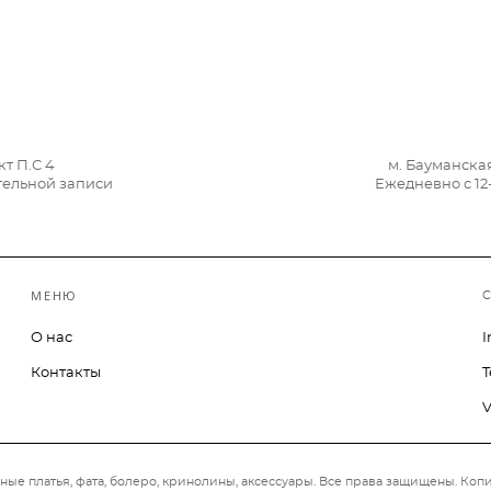
т П.С 4
м. Бауманска
ительной записи
Ежедневно с 12
МЕНЮ
О нас
I
Контакты
T
V
ные платья, фата, болеро, кринолины, аксессуары.
Все права защищены. Копи