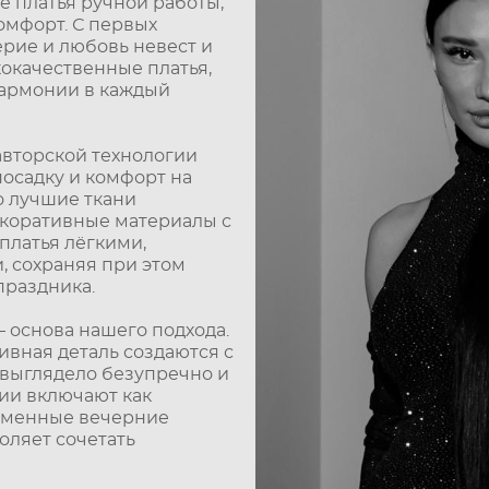
е платья ручной работы,
омфорт. С первых
рие и любовь невест и
кокачественные платья,
гармонии в каждый
авторской технологии
посадку и комфорт на
о лучшие ткани
декоративные материалы с
 платья лёгкими,
 сохраняя при этом
праздника.
— основа нашего подхода.
ивная деталь создаются с
 выглядело безупречно и
ии включают как
ременные вечерние
оляет сочетать