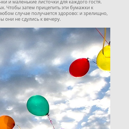
чки и маленькие листочки для каждого гостя.
х. Чтобы затем прицепить эти бумажки к
любом случае получается здорово: и зрелищно,
ы они не сдулись к вечеру.