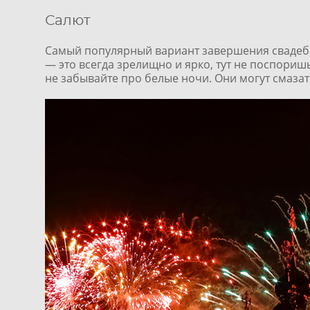
Салют
Самый популярный вариант завершения свадебно
— это всегда зрелищно и ярко, тут не поспориш
не забывайте про белые ночи. Они могут смазат