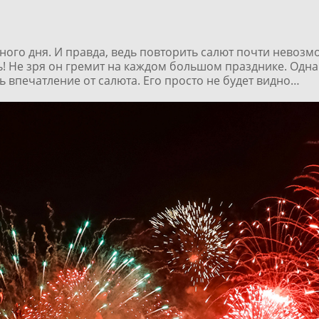
го дня. И правда, ведь повторить салют почти невозмо
ь! Не зря он гремит на каждом большом празднике. Однак
ь впечатление от салюта. Его просто не будет видно…