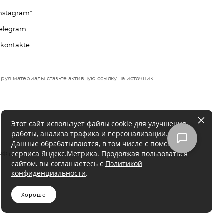
nstagram*
elegram
kontakte
руя материалы ставьте активную ссылку на источник.
Этот сайт использует файлы cookie для улучшения
работы, анализа трафика и персонализации.
Данные обрабатываются, в том числе с помощью
сервиса Яндекс.Метрика. Продолжая пользоваться
Ф по решению суда от 21.03.2022.
сайтом, вы соглашаетесь с
Политикой
конфиденциальности
.
Хорошо