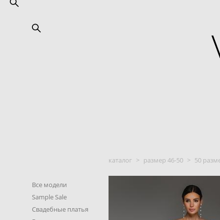
каталог
>
размер 46-50
>
50 разм
Все модели
Sample Sale
Свадебные платья