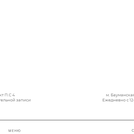
т П.С 4
м. Бауманска
ительной записи
Ежедневно с 12
МЕНЮ