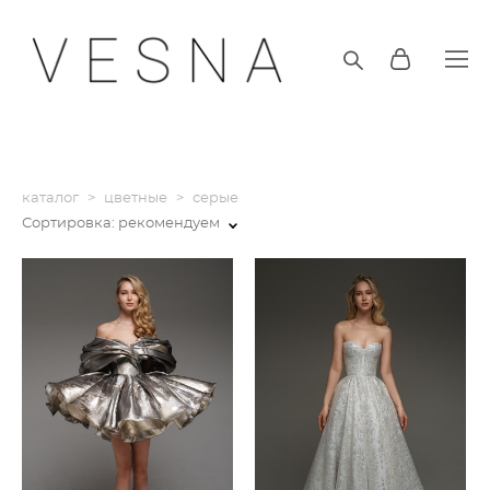
каталог
>
цветные
>
серые
Сортировка:
рекомендуем