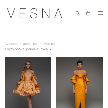
каталог
>
цветные
>
желтые
Сортировка:
рекомендуем