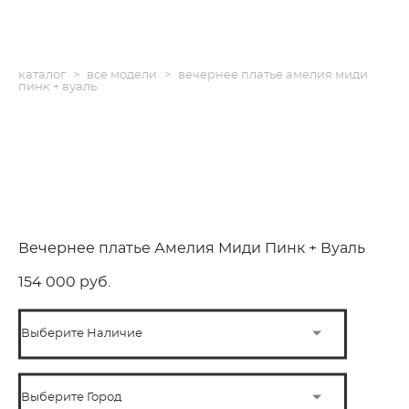
каталог
>
все модели
>
вечернее платье амелия миди
пинк + вуаль
Вечернее платье Амелия Миди Пинк + Вуаль
154 000 pуб.
Выберите Наличие
Выберите Город