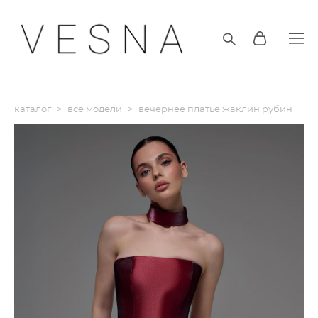
каталог
>
все модели
>
вечернее платье жаклин рубин