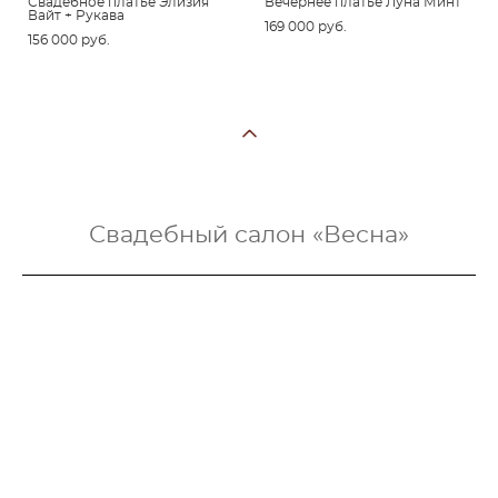
Свадебное платье Элизия
Вечернее платье Луна Минт
Вайт + Рукава
169 000 pуб.
156 000 pуб.
Свадебный салон «Весна»