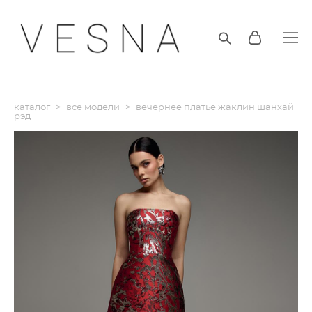
каталог
>
все модели
>
вечернее платье жаклин шанхай
рэд