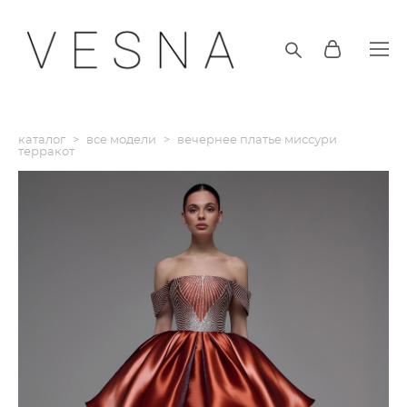
каталог
>
все модели
>
вечернее платье миссури
терракот