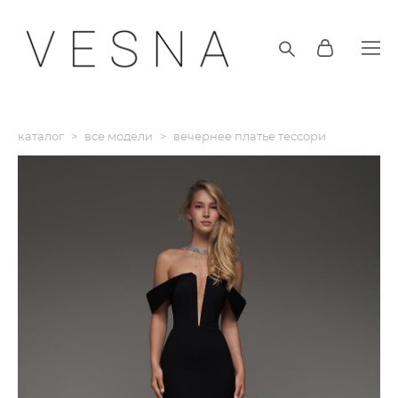
каталог
>
все модели
>
вечернее платье тессори