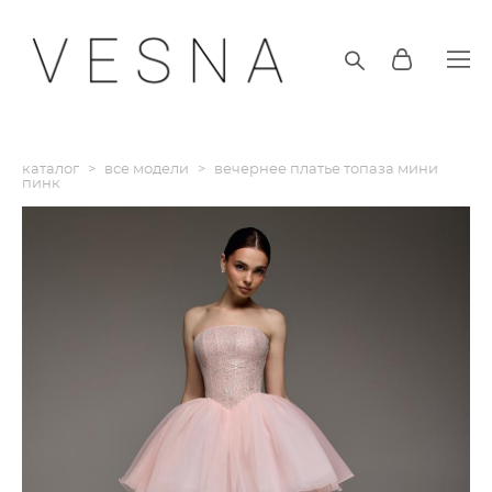
каталог
>
все модели
>
вечернее платье топаза мини
пинк