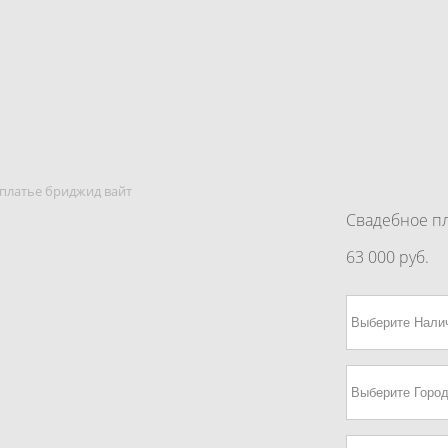
 платье бриджид вайт
Свадебное п
63 000 pуб.