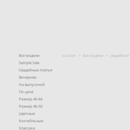
Все модели
каталог
>
все модели
>
свадебное
Sample Sale
Свадебные платья
Вечернее
На выпускной
По цене
Размер 40-44
Размер 46-50
Цветные
Коктейльные
Классика