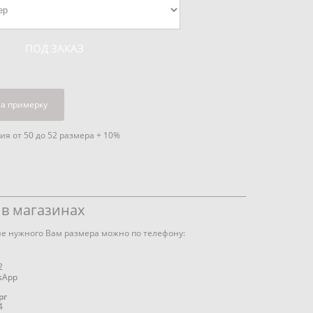
ПОД ЗАКАЗ
на примерку
я от 50 до 52 размера + 10%
й
в магазинах
е нужного Вам размера можно по телефону:
2
sApp
рг
4