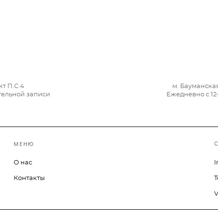
т П.С 4
м. Бауманска
ительной записи
Ежедневно с 12
МЕНЮ
О нас
I
Контакты
T
V