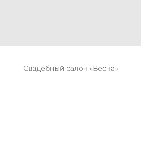
Вечернее платье Зендая
Роуз
101 000 pуб.
Свадебный салон «Весна»