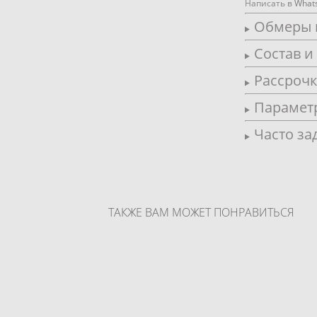
Написать в
What
Обмеры 
Состав и
Рассроч
Парамет
Часто за
ТАКЖЕ ВАМ МОЖЕТ ПОНРАВИТЬСЯ
Под заказ
Под заказ
Свадебное платье Бриджид Вайт
Вечернее платье Принцес
Люкс
Капучино
83 000 pуб.
129 000 pуб.