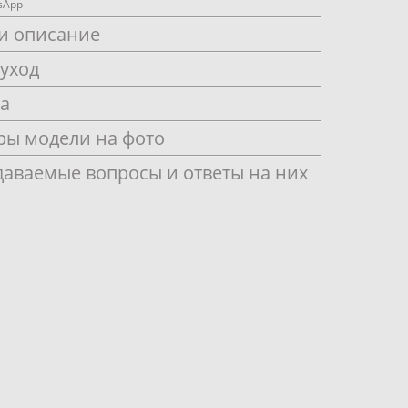
sApp
и описание
 уход
ка
ры модели на фото
даваемые вопросы и ответы на них
с
Вечернее платье Грейс
Терракот
113 000 pуб.