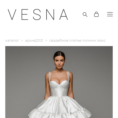
каталог
>
архив2021
>
свадебное платье полини люкс