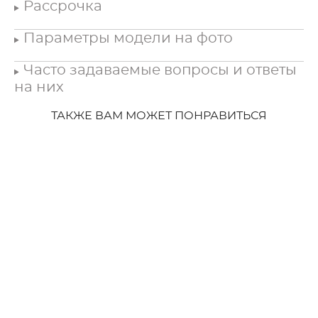
Рассрочка
Параметры модели на фото
Часто задаваемые вопросы и ответы
на них
ТАКЖЕ ВАМ МОЖЕТ ПОНРАВИТЬСЯ
Свадебное платье Рафаэль Вайт
120 000 pуб.
96 900 pуб.
Под заказ
Вечернее платье Треддисон
112 000 pуб.