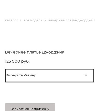
каталог
>
все модели
>
вечернее платье джорджия
Вечернее платье Джорджия
125 000 pуб.
Выберите Размер
ПОД ЗАКАЗ
Записаться на примерку