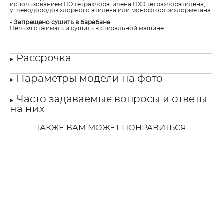
использованием ПЭ тетрахлорэтилена ПХЭ тетрахлорэтилена,
углеводородов хлорного этилена или монофтортрихлорметана.
-
Запрещено сушить в барабане
Нельзя отжимать и сушить в стиральной машине.
Рассрочка
Параметры модели на фото
Часто задаваемые вопросы и ответы
на них
ТАКЖЕ ВАМ МОЖЕТ ПОНРАВИТЬСЯ
Под заказ
Свадебное платье Радиоза Вайт
Свадебное платье Джейдис
67 000 pуб.