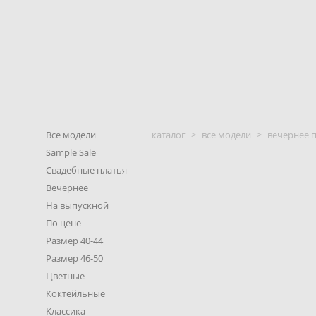
Все модели
каталог
>
все модели
>
вечернее п
Sample Sale
Свадебные платья
Вечернее
На выпускной
По цене
Размер 40-44
Размер 46-50
Цветные
Коктейльные
Классика