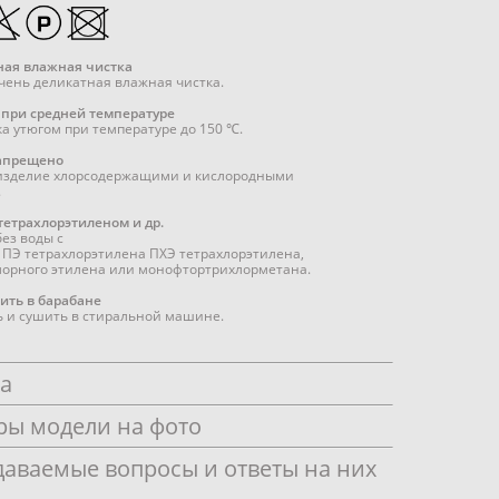
ная влажная чистка
чень деликатная влажная чистка.
 при средней температуре
а утюгом при температуре до 150 ℃.
апрещено
 изделие хлорсодержащими и кислородными
.
 тетрахлорэтиленом и др.
ез воды с
ПЭ тетрахлорэтилена ПХЭ тетрахлорэтилена,
лорного этилена или монофтортрихлорметана.
ить в барабане
 и сушить в стиральной машине.
ка
ры модели на фото
даваемые вопросы и ответы на них