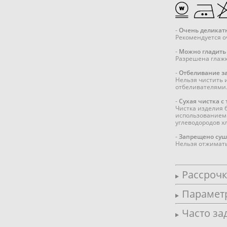
-
Очень деликат
Рекомендуется о
-
Можно гладить
Разрешена глажк
-
Отбеливание з
Нельзя чистить
отбеливателями
-
Сухая чистка с
Чистка изделия б
использованием 
углеводородов х
-
Запрещено суш
Нельзя отжимать
Рассроч
Парамет
Часто за