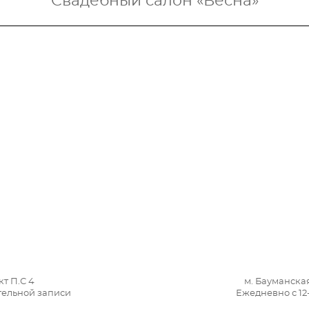
Свадебный салон «Весна»
т П.С 4
м. Бауманска
ительной записи
Ежедневно с 12