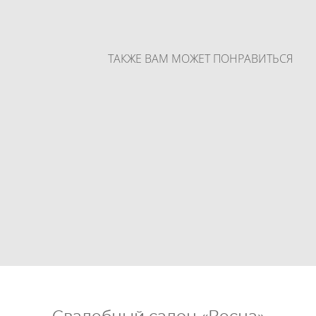
ТАКЖЕ ВАМ МОЖЕТ ПОНРАВИТЬСЯ
Под заказ
Вечернее платье Принцесс
Вечернее платье Пайпер 
Рубин
Рэд
129 000 pуб.
93 000 pуб.
Вечернее платье Миссури Миди
Крем
125 000 pуб.