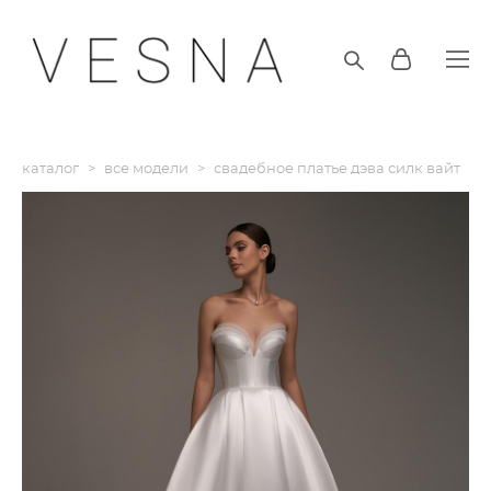
каталог
>
все модели
>
свадебное платье дэва силк вайт