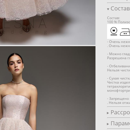
Состав
Состав:
100 % Полиэ
- Очень нежн
. Очень нежн
- Можно глад
Разрешена гл
- Отбеливан
Нельзя чист
- Сухая чист
Чистка издел
тетрахлорэти
монофтортри
- Запрещено 
. Нельзя отж
Расср
Парам