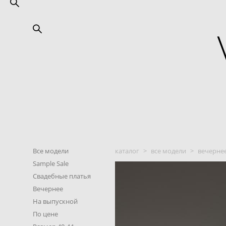
Все модели
каталог
>
все модели
>
вечернее
Sample Sale
Свадебные платья
Вечернее
На выпускной
По цене