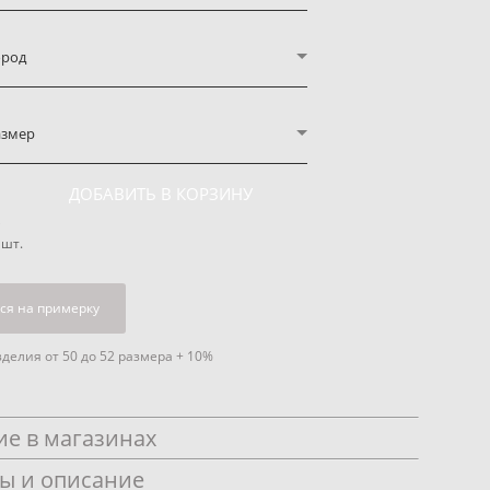
ород
азмер
ДОБАВИТЬ В КОРЗИНУ
шт.
ся на примерку
делия от 50 до 52 размера + 10%
е в магазинах
ы и описание