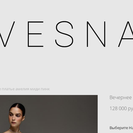
 платье амелия миди пинк
Вечернее 
128 000 pу
Выберите Н