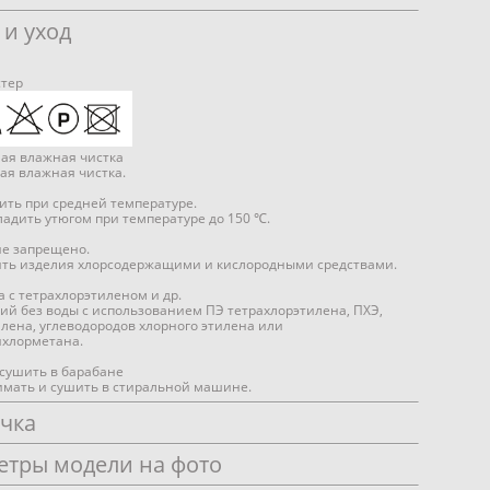
 и уход
стер
ая влажная чистка
ая влажная чистка.
ить при средней температуре.
адить утюгом при температуре до 150 ℃.
ие запрещено.
ить изделия хлорсодержащими и кислородными средствами.
ка с тетрахлорэтиленом и др.
ий без воды с использованием ПЭ тетрахлорэтилена, ПХЭ,
лена, углеводородов хлорного этилена или
хлорметана.
сушить в барабане
имать и сушить в стиральной машине.
очка
етры модели на фото