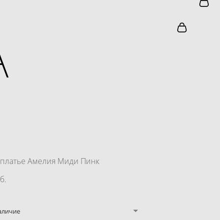
платье Амелия Миди Пинк
б.
аличие