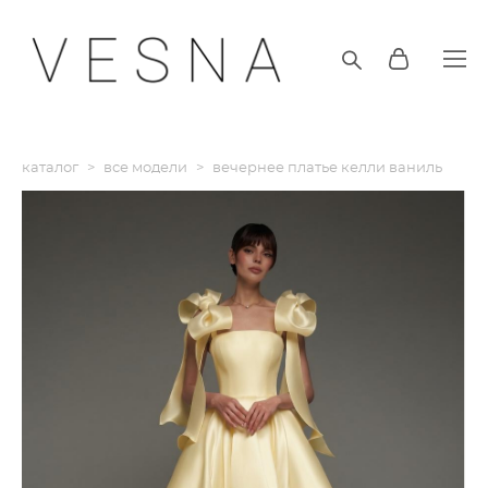
каталог
>
все модели
>
вечернее платье келли ваниль