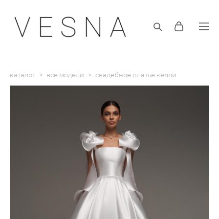
каталог
>
все модели
>
свадебное платье келли