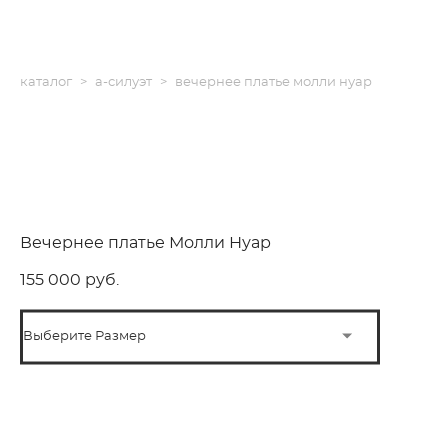
каталог
>
а-силуэт
>
вечернее платье молли нуар
Вечернее платье Молли Нуар
155 000 pуб.
Выберите Размер
ПОД ЗАКАЗ