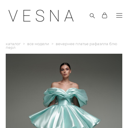
каталог
>
все модели
>
вечернее платье рафаэлла блю
перл